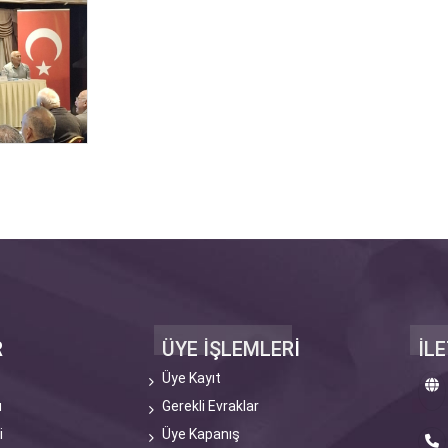
R
ÜYE İŞLEMLERİ
İLE
Üye Kayıt
u
Gerekli Evraklar
i
Üye Kapanış