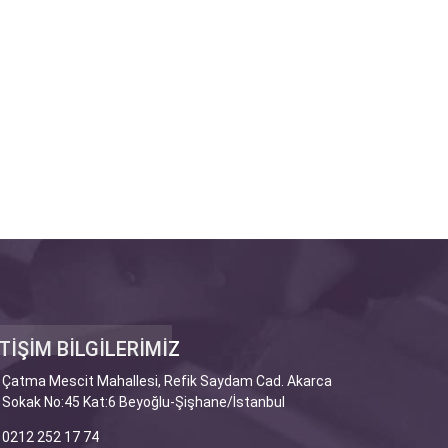
TİŞİM BİLGİLERİMİZ
Çatma Mescit Mahallesi, Refik Saydam Cad. Akarca
Sokak No:45 Kat:6 Beyoğlu-Şişhane/İstanbul
0212 252 17 74